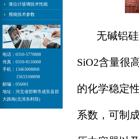
液位计玻璃技术性能
视镜技术参数
无碱铝硅玻
电话：0310-5770888
SiO2含量
传真：0310-8116068
手机：13463008868
15633108898
邮编：056001
的化学稳定
地址：河北省邯郸市成安县邯
大路南(北漳东村段)
系数，可制